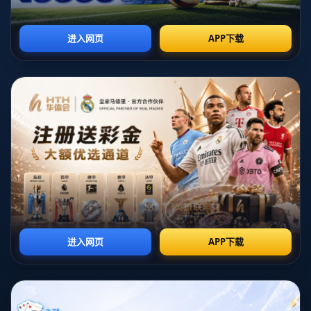
武磊做球，奥斯卡抽射破门！海港8-1南通！
2026-07-07T09:28:57+08:00
### 武磊做球，奥斯卡抽射破门！海港8-1南通！
在最近的中超联赛中，上海海港以**8-1**的惊人比分横扫南通，火热
的比赛中武磊与奥斯卡的默契配合成为了全场的焦点。尤其是武磊的
关键进球助攻与奥斯卡的犀利抽射，不仅展现了球队的战术灵活性，
也为球迷们奉献了精彩的比赛盛宴。