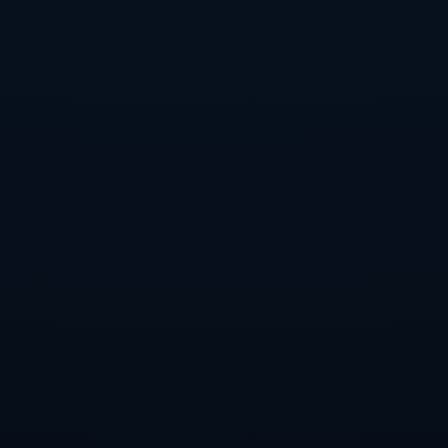
契，防线的松散使得南通队难以招架。在第32分钟，武磊再次展现了
他的战术意识，发起反击的同时巧妙地为队友创造了空间，奥斯卡接
球后再次发炮，将比分扩大至3-0。此时的他，就像一名艺术家，在球
场上舞动着激情与创造。
#### 球员表现与战术分析
**武磊**与**奥斯卡**的表演值得特别一提。武磊作为前锋，不仅承
担起了进攻的重任，更是成为了组织进攻的核心。比赛中的多次成功
助攻，以及对空间的把握，充分体现了他在前场的创造力。而奥斯卡
在中场的调度以及对比赛节奏的掌控，让人们再次看到了他在中国足
球的领军地位。
从战术层面来看，海港的**442阵型**充分发挥了快速反击的优势，利
用两翼的宽度撕开了南通队的防线。而南通明显缺乏有效的防守策
略，适当地增加中场的控制力才能避免更多的失球。
在比赛的最后阶段，海港继续发力，最后以**8-1**的悬殊比分结束了
比赛，创造了本赛季的新高。这场比赛不仅是海港展现实力的舞台，
也是球员们个人能力的绝佳体现。